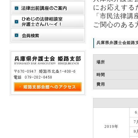
にお応えする
「市民法律講
ご関心のある
兵庫県弁護士会姫路支
場所
時間
費用
7
2019年
9