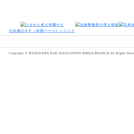
日弁連のＨＰ（外部ページ）へリンク
Copyright © HYOGO-KEN BAR ASSOCIATION HIMEJI,BRANCH All Rights Rese