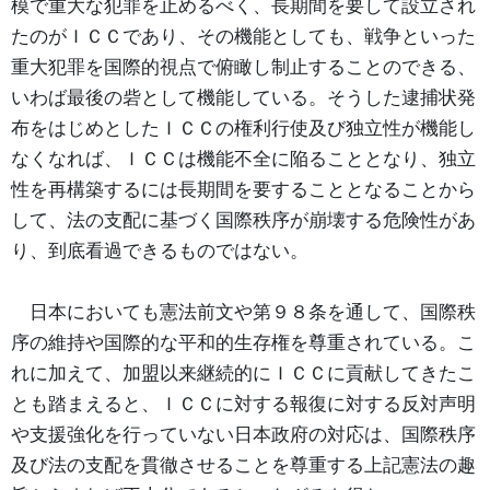
模で重大な犯罪を止めるべく、長期間を要して設立され
たのがＩＣＣであり、その機能としても、戦争といった
重大犯罪を国際的視点で俯瞰し制止することのできる、
いわば最後の砦として機能している。そうした逮捕状発
布をはじめとしたＩＣＣの権利行使及び独立性が機能し
なくなれば、ＩＣＣは機能不全に陥ることとなり、独立
性を再構築するには長期間を要することとなることから
して、法の支配に基づく国際秩序が崩壊する危険性があ
り、到底看過できるものではない。
日本においても憲法前文や第９８条を通して、国際秩
序の維持や国際的な平和的生存権を尊重されている。こ
れに加えて、加盟以来継続的にＩＣＣに貢献してきたこ
とも踏まえると、ＩＣＣに対する報復に対する反対声明
や支援強化を行っていない日本政府の対応は、国際秩序
及び法の支配を貫徹させることを尊重する上記憲法の趣