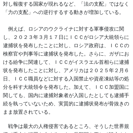
対し報復する国家が現れるなど、「法の支配」ではなく
「力の支配」への逆行するする動きが増加している。
例えば、ロシアのウクライナに対する軍事侵攻に関
し、２０２３年３月１７日にＩＣＣがロシア大統領らに
逮捕状を発布したことに対し、ロシア政府は、ＩＣＣの
検察官や判事等に逮捕状を発布した。さらに、ガザにお
ける紛争に関連して、ＩＣＣがイスラエル首相らに逮捕
状を発布したことに対し、アメリカは２０２５年２月６
日、ＩＣＣ職員などに対する入国禁止や資産凍結等の処
分を科す大統領令を発布した。加えて、ＩＣＣ加盟国に
関しても、国内に逮捕対象者が入国したとしても逮捕手
続を執っていないため、実質的に逮捕状発布が骨抜きの
まま放置されている。
戦争は最大の人権侵害であるところ、そうした世界規