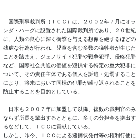
国際刑事裁判所（ＩＣＣ）は、２００２年７月にオラ
ンダ・ハーグに設置された国際裁判所であり、２０世紀
に、人類の良心に深く衝撃を与える想像を絶するほどの
残虐な行為が行われ、児童を含む多数の犠牲者が生じた
ことを踏まえ、ジェノサイド犯罪や戦争犯罪、侵略犯罪
など、国際社会共通の価値を毀損する特定の重大犯罪に
ついて、その責任主体である個人を訴追・処罰すること
により、将来において同様の犯罪が繰り返されることを
防止することを目的としている。
日本も２００７年に加盟して以降、複数の裁判官のみ
ならず所長を輩出するとともに、多くの分担金を拠出す
るなどして、ＩＣＣに貢献している。
しかし、昨今、ＩＣＣによる逮捕状発付等の権利行使に