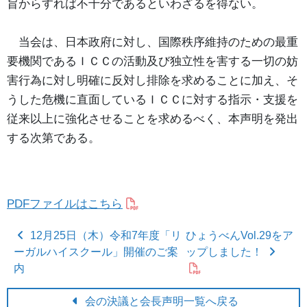
旨からすれば不十分であるといわざるを得ない。
当会は、日本政府に対し、国際秩序維持のための最重
要機関であるＩＣＣの活動及び独立性を害する一切の妨
害行為に対し明確に反対し排除を求めることに加え、そ
うした危機に直面しているＩＣＣに対する指示・支援を
従来以上に強化させることを求めるべく、本声明を発出
する次第である。
PDFファイルはこちら
投稿ナビゲーション
12月25日（木）令和7年度「リ
ひょうべんVol.29をア
ーガルハイスクール」開催のご案
ップしました！
内
会の決議と会長声明一覧へ戻る