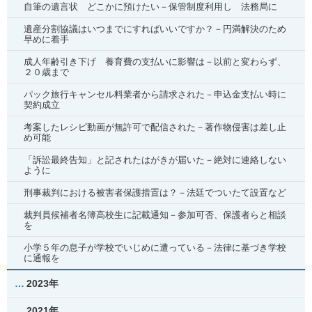
自筆の遺言状 どこかに預けたい－保管制度利用し 法務局に
遺産分割協議はいつまでにすればいいですか？－円満解決のため
早めに着手
成人年齢引き下げ 養育費の支払いに影響は－以前と変わらず、
２０歳まで
パック旅行キャンセル料業者から請求された－申込金支払い時に
契約成立
考案したレシピ動画が無許可で配信された－著作物侵害は差し止
め可能
「訴訟最終告知」と記されたはがきが届いた－絶対に連絡しない
ように
刑事裁判における被害者保護措置は？－法廷でついたて設置など
裁判員候補者名簿高校生に記載通知－参加可否、保護者らと相談
を
小学５年の息子が学校でいじめに遭っている－法律に基づき学校
に通報を
2023年
2021年