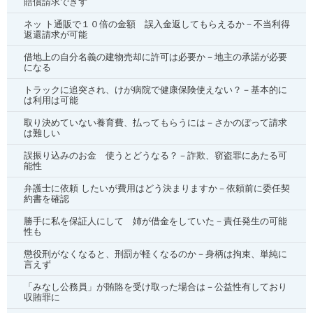
賠償請求できず
ネッ ト通販で１０倍の金額 誤入金返してもらえるか－不当利得
返還請求が可能
借地上の自分名義の建物売却に許可は必要か－地主の承諾が必要
になる
トラックに追突され、けが病院で健康保険使えない？－基本的に
は利用は可能
取り決めていない養育費、払ってもらうには－さかのぼって請求
は難しい
誤振り込みのお金 使うとどうなる？－詐欺、窃盗罪にあたる可
能性
弁護士に依頼 したいが費用はどう決まりますか－依頼前に委任契
約書を確認
勝手に私を保証人にして 姉が借金をしていた－責任発生の可能
性も
懲役刑がなくなると、刑罰が軽くなるのか－身柄は拘束、単純に
言えず
「みなし公務員」が賄賂を受け取った場合は－公益性有しており
収賄罪に