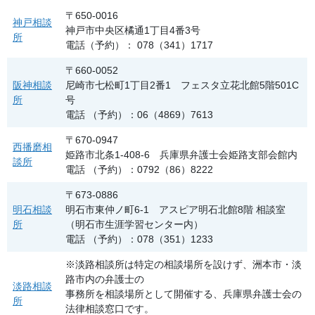
〒650-0016
神戸相談
神戸市中央区橘通1丁目4番3号
所
電話（予約）： 078（341）1717
〒660-0052
阪神相談
尼崎市七松町1丁目2番1 フェスタ立花北館5階501C
所
号
電話 （予約）：06（4869）7613
〒670-0947
西播磨相
姫路市北条1-408-6 兵庫県弁護士会姫路支部会館内
談所
電話 （予約）：0792（86）8222
〒673-0886
明石相談
明石市東仲ノ町6-1 アスピア明石北館8階 相談室
所
（明石市生涯学習センター内）
電話 （予約）：078（351）1233
※淡路相談所は特定の相談場所を設けず、洲本市・淡
路市内の弁護士の
淡路相談
事務所を相談場所として開催する、兵庫県弁護士会の
所
法律相談窓口です。